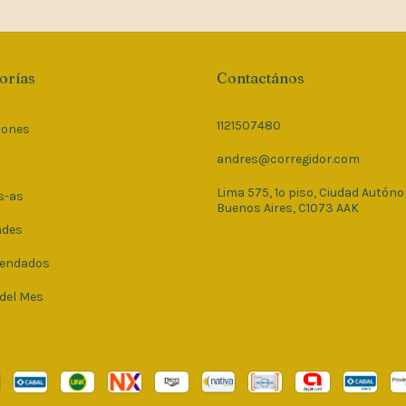
orías
Contactános
1121507480
iones
andres@corregidor.com
Lima 575, 1º piso, Ciudad Autón
s-as
Buenos Aires, C1073 AAK
ades
endados
 del Mes