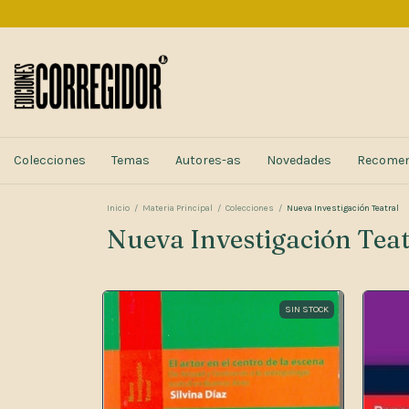
Colecciones
Temas
Autores-as
Novedades
Recome
Inicio
/
Materia Principal
/
Colecciones
/
Nueva Investigación Teatral
Nueva Investigación Teat
SIN STOCK