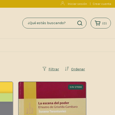
Iniciar sesión
|
Crear cuenta
(
0
)
Filtrar
Ordenar
SIN STOCK